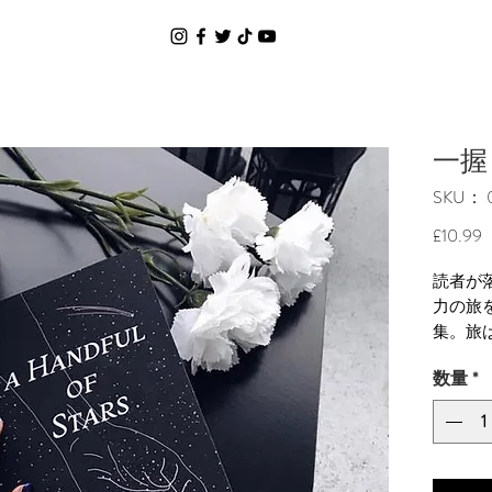
一握
SKU： 
£10.99
読者が
力の旅を
集。旅
す。各
数量
*
付属し
重要な
れます
大8週