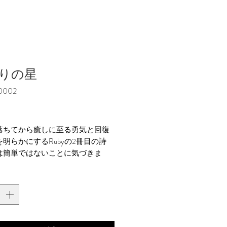
りの星
0002
価
格
落ちてから癒しに至る勇気と回復
明らかにするRubyの2冊目の詩
は簡単ではないことに気づきま
本には無料の署名入りプリントが
ています。
情報：書籍は通常の配送で掲載さ
。海外の読者は、本が届くまで最
間かかるはずです。